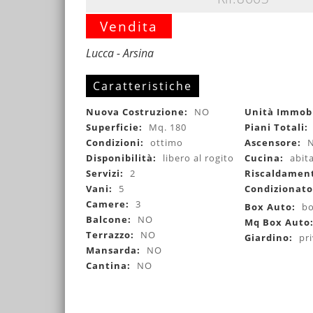
Vendita
Lucca - Arsina
Caratteristiche
Nuova Costruzione:
NO
Unità Immobi
Superficie:
Mq. 180
Piani Totali:
Condizioni:
ottimo
Ascensore:
Disponibilità:
libero al rogito
Cucina:
abit
Servizi:
2
Riscaldamen
Vani:
5
Condizionat
Camere:
3
Box Auto:
bo
Balcone:
NO
Mq Box Auto
Terrazzo:
NO
Giardino:
pr
Mansarda:
NO
Cantina:
NO