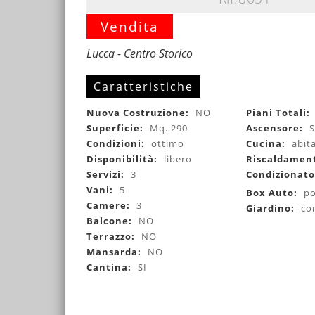
Vendita
Lucca - Centro Storico
Caratteristiche
Nuova Costruzione:
NO
Piani Totali:
Superficie:
Mq. 290
Ascensore:
S
Condizioni:
ottimo
Cucina:
abit
Disponibilità:
libero
Riscaldamen
Servizi:
3
Condizionat
Vani:
5
Box Auto:
po
Camere:
3
Giardino:
co
Balcone:
NO
Terrazzo:
NO
Mansarda:
NO
Cantina:
SI